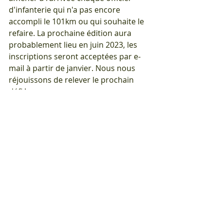
d'infanterie qui n'a pas encore 
accompli le 101km ou qui souhaite le 
refaire. La prochaine édition aura 
probablement lieu en juin 2023, les 
inscriptions seront acceptées par e-
mail à partir de janvier. Nous nous 
réjouissons de relever le prochain 
défi !
ED !
Lt Claudius Jörg
Participants:
Lt Stutz
Lt Menzi
Lt Hefel
Lt Heiniger
Lt Felder