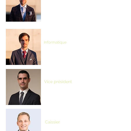
Pascal Ackermann
Informatique
Giuliano Paschina
Vice président
Marco Isler
Caissier