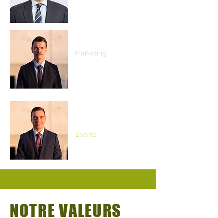
Dylan Meier
Marketing
Marcel
Bühlmann
Events
NOTRE VALEURS