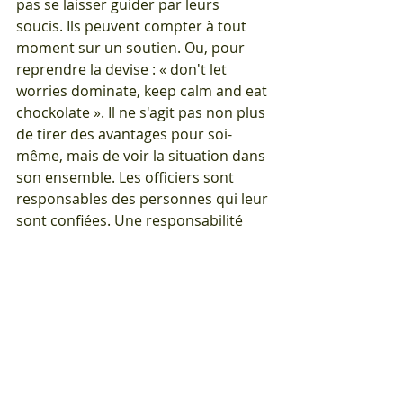
pas se laisser guider par leurs 
soucis. Ils peuvent compter à tout 
moment sur un soutien. Ou, pour 
reprendre la devise : « don't let 
worries dominate, keep calm and eat 
chockolate ». Il ne s'agit pas non plus 
de tirer des avantages pour soi-
même, mais de voir la situation dans 
son ensemble. Les officiers sont 
responsables des personnes qui leur 
sont confiées. Une responsabilité 
qu'ils doivent assumer.
Nous félicitons les nouveaux promus 
et souhaitons la bienvenue à nos 
nouveaux camarades dans nos 
rangs. Vive l'infanterie !
EXEMPLO DUCEMUS!