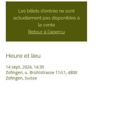
Les billets d'entrée ne sont
actuellement pas disponibles à
la vente
Retour à l'aperçu
Heure et lieu
14 sept. 2024, 14:30
Zofingen, u. Brühlstrasse 11/c1, 4800
Zofingen, Suisse
Contact
Association
Contact
À propos de nous