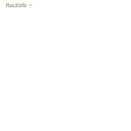
Plus d'info
Prix
400,00 CHF
Contact
Association
Contact
À propos de nous
Mutationen
Photos
Sponsoring
Média
Mentions légales
Statuts
Liens
DDPS