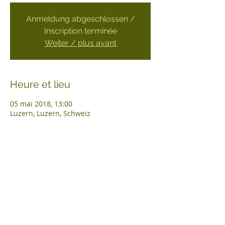
Anmeldung abgeschlossen /
Inscription terminée
Weiter / plus avant
Heure et lieu
05 mai 2018, 13:00
Luzern, Luzern, Schweiz
Contact
Association
Contact
À propos de nous
Mutationen
Photos
Sponsoring
Média